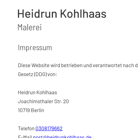
Zum
Inhalt
springen
Impressum
Diese Website wird betrieben und verantwortet nach 
Gesetz (DDG) von:
Heidrun Kohlhaas
Joachimsthaler Str. 20
10719 Berlin
Telefon
0308179662
E-Mail
post@heidrunkohlhaas.de